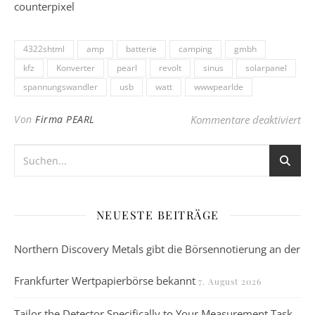
4322shtml
amp
batterie
camping
gmbh
kfz
Konverter
pearl
revolt
sinus
solarpanel
spannungswandler
usb
watt
wwwpearlde
für
Von
Firma PEARL
Kommentare deaktiviert
NEUESTE BEITRÄGE
Northern Discovery Metals gibt die Börsennotierung an der
Frankfurter Wertpapierbörse bekannt
7. August 2026
Tailor the Detector Specifically to Your Measurement Task