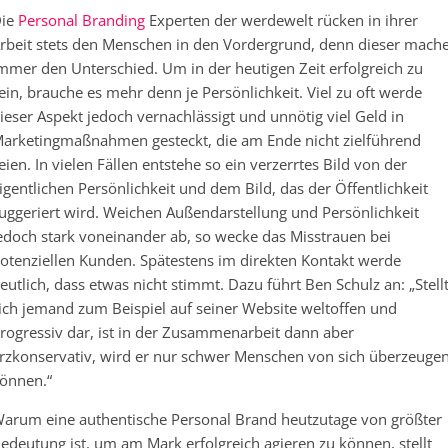
ie
Personal Branding
Experten der werdewelt rücken in ihrer
rbeit stets den Menschen in den Vordergrund, denn dieser mach
mmer den Unterschied. Um in der heutigen Zeit erfolgreich zu
ein, brauche es mehr denn je Persönlichkeit. Viel zu oft werde
ieser Aspekt jedoch vernachlässigt und unnötig viel Geld in
arketingmaßnahmen gesteckt, die am Ende nicht zielführend
eien. In vielen Fällen entstehe so ein verzerrtes Bild von der
igentlichen Persönlichkeit und dem Bild, das der Öffentlichkeit
uggeriert wird. Weichen Außendarstellung und Persönlichkeit
edoch stark voneinander ab, so wecke das Misstrauen bei
otenziellen Kunden. Spätestens im direkten Kontakt werde
eutlich, dass etwas nicht stimmt. Dazu führt Ben Schulz an: „Stell
ich jemand zum Beispiel auf seiner Website weltoffen und
rogressiv dar, ist in der Zusammenarbeit dann aber
rzkonservativ, wird er nur schwer Menschen von sich überzeuge
önnen.“
arum eine authentische Personal Brand heutzutage von größter
edeutung ist, um am Mark erfolgreich agieren zu können, stellt