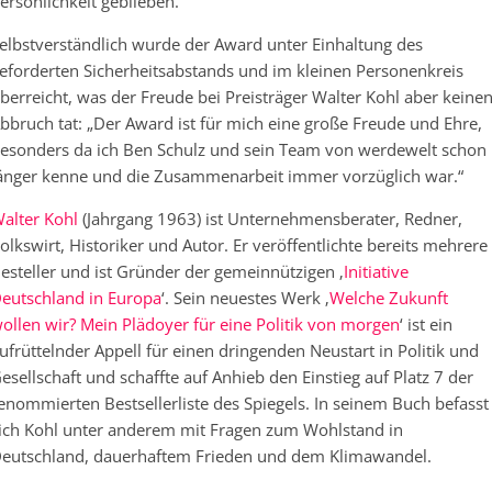
ersönlichkeit geblieben.“
elbstverständlich wurde der Award unter Einhaltung des
eforderten Sicherheitsabstands und im kleinen Personenkreis
berreicht, was der Freude bei Preisträger Walter Kohl aber keine
bbruch tat: „Der Award ist für mich eine große Freude und Ehre,
esonders da ich Ben Schulz und sein Team von werdewelt schon
änger kenne und die Zusammenarbeit immer vorzüglich war.“
alter Kohl
(Jahrgang 1963) ist Unternehmensberater, Redner,
olkswirt, Historiker und Autor. Er veröffentlichte bereits mehrere
esteller und ist Gründer der gemeinnützigen ‚
Initiative
eutschland in Europa
‘. Sein neuestes Werk ‚
Welche Zukunft
ollen wir? Mein Plädoyer für eine Politik von morgen
‘ ist ein
ufrüttelnder Appell für einen dringenden Neustart in Politik und
esellschaft und schaffte auf Anhieb den Einstieg auf Platz 7 der
enommierten Bestsellerliste des Spiegels. In seinem Buch befasst
ich Kohl unter anderem mit Fragen zum Wohlstand in
eutschland, dauerhaftem Frieden und dem Klimawandel.