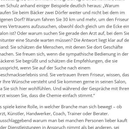
en Schulz anhand einiger Beispiele deutlich heraus: „Warum
aufen Sie beim Bäcker zwei Dörfer weiter und nicht bei dem im
igenen Dorf? Warum fahren Sie 30 km und mehr, um den Friseur
hres Vertrauens aufzusuchen, obwohl doch gleich um die Ecke ei
alon ist? Oder warum suchen Sie gerade den Arzt auf, bei dem Si
itunter eine Stunde warten müssen? Die Antwort liegt klar auf de
and: Sie schätzen die Menschen, mit denen Sie dort Geschäfte
achen. Sie freuen sich, wenn die sympathische Bedienung in der
äckerei Sie begrüßt und schätzen die Empfehlungen, die sie
usspricht, wenn Sie auf der Suche nach einem
eschmackserlebnis sind. Sie vertrauen Ihrem Friseur, wissen, das
r Ihre Wünsche versteht und Sie kommen gerne in seinen Salon,
a Sie sich hier wohlfühlen. Und während der Gespräche mit Ihre
rzt wissen Sie, dass die Chemie einfach stimmt.“
s spiele keine Rolle, in welcher Branche man sich bewegt – ob
rzt, Künstler, Handwerker, Coach, Trainer oder Berater.
usschlaggebend warum man bei manchen Personen lieber kauft
der Dienstleistungen in Anspruch nimmt als bei anderen, sei