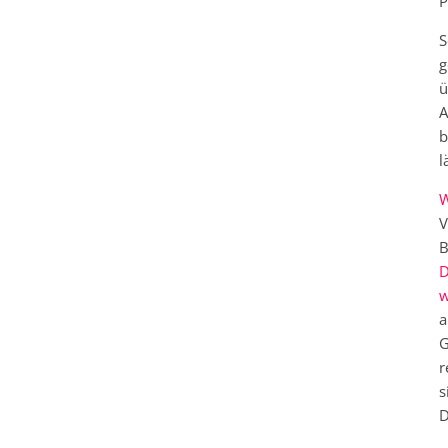
P
S
g
ü
A
b
l
W
V
B
D
w
a
G
r
s
D