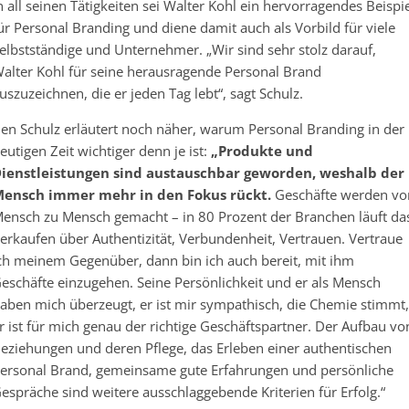
n all seinen Tätigkeiten sei Walter Kohl ein hervorragendes Beispi
ür Personal Branding und diene damit auch als Vorbild für viele
elbstständige und Unternehmer. „Wir sind sehr stolz darauf,
alter Kohl für seine herausragende Personal Brand
uszuzeichnen, die er jeden Tag lebt“, sagt Schulz.
en Schulz erläutert noch näher, warum Personal Branding in der
eutigen Zeit wichtiger denn je ist:
„Produkte und
ienstleistungen sind austauschbar geworden, weshalb der
ensch immer mehr in den Fokus rückt.
Geschäfte werden vo
ensch zu Mensch gemacht – in 80 Prozent der Branchen läuft da
erkaufen über Authentizität, Verbundenheit, Vertrauen. Vertraue
ch meinem Gegenüber, dann bin ich auch bereit, mit ihm
eschäfte einzugehen. Seine Persönlichkeit und er als Mensch
aben mich überzeugt, er ist mir sympathisch, die Chemie stimmt,
r ist für mich genau der richtige Geschäftspartner. Der Aufbau vo
eziehungen und deren Pflege, das Erleben einer authentischen
ersonal Brand, gemeinsame gute Erfahrungen und persönliche
espräche sind weitere ausschlaggebende Kriterien für Erfolg.“