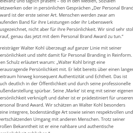
elevanz und täglich präsent – ob in den Medien, Sozialen
etzwerken oder in persönlichen Gesprächen „Der Personal Bran
ward ist der erste seiner Art. Menschen werden zwar am
aufenden Band für ihre Leistungen oder ihr Lebenswerk
usgezeichnet, nicht aber für ihre Persönlichkeit. Wir sind sehr sto
rauf, genau das jetzt mit dem Personal Brand Award zu tun.“
reisträger Walter Kohl überzeugt auf ganzer Linie mit seiner
ersönlichkeit und steht damit für Personal Branding in Reinform.
en Schulz erläutert warum: „Walter Kohl bringt eine
erausragende Persönlichkeit mit. Er lebt bereits über einen lange
eitraum hinweg konsequent Authentizität und Echtheit. Das ist
uch deutlich in der Öffentlichkeit und durch seine professionelle
ußendarstellung spürbar. Seine ‚Marke‘ ist eng mit seiner eigene
ersönlichkeit verknüpft und daher ist er prädestiniert für unseren
ersonal Brand Award. Wir schätzen an Walter Kohl besonders
eine integrere, bodenständige Art sowie seinen respektvollen und
ertschätzenden Umgang mit anderen Menschen. Trotz seiner
roßen Bekanntheit ist er eine nahbare und authentische