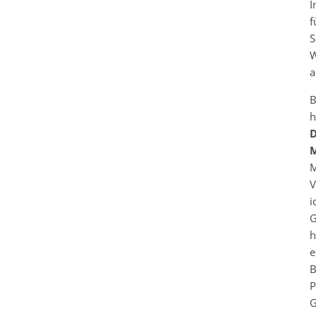
I
f
S
W
a
B
h
D
M
M
V
i
G
h
e
B
P
G