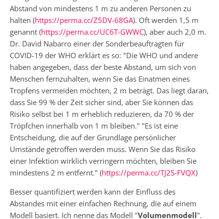
Abstand von mindestens 1 m zu anderen Personen zu
halten (
https://perma.cc/Z5DV-68GA
). Oft werden 1,5 m
genannt (
https://perma.cc/UC6T-GWWC
), aber auch 2,0 m.
Dr. David Nabarro einer der Sonderbeauftragten für
COVID-19 der WHO erklärt es so: "Die WHO und andere
haben angegeben, dass der beste Abstand, um sich von
Menschen fernzuhalten, wenn Sie das Einatmen eines
Tropfens vermeiden möchten, 2 m beträgt. Das liegt daran,
dass Sie 99 % der Zeit sicher sind, aber Sie können das
Risiko selbst bei 1 m erheblich reduzieren, da 70 % der
Tröpfchen innerhalb von 1 m bleiben." "Es ist eine
Entscheidung, die auf der Grundlage persönlicher
Umstände getroffen werden muss. Wenn Sie das Risiko
einer Infektion wirklich verringern möchten, bleiben Sie
mindestens 2 m entfernt." (
https://perma.cc/TJ2S-FVQX
)
Besser quantifiziert werden kann der Einfluss des
Abstandes mit einer einfachen Rechnung, die auf einem
Modell basiert. Ich nenne das Modell "
Volumenmodell
".