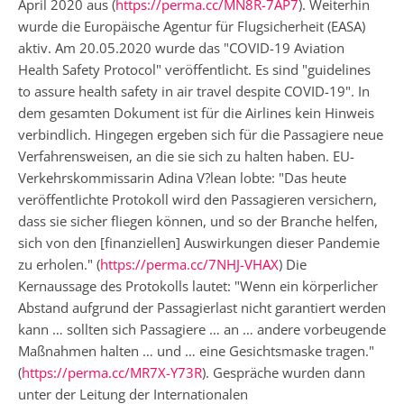
April 2020 aus (
https://perma.cc/MN8R-7AP7
). Weiterhin
wurde die Europäische Agentur für Flugsicherheit (EASA)
aktiv. Am 20.05.2020 wurde das "COVID-19 Aviation
Health Safety Protocol" veröffentlicht. Es sind "guidelines
to assure health safety in air travel despite COVID-19". In
dem gesamten Dokument ist für die Airlines kein Hinweis
verbindlich. Hingegen ergeben sich für die Passagiere neue
Verfahrensweisen, an die sie sich zu halten haben. EU-
Verkehrskommissarin Adina V?lean lobte: "Das heute
veröffentlichte Protokoll wird den Passagieren versichern,
dass sie sicher fliegen können, und so der Branche helfen,
sich von den [finanziellen] Auswirkungen dieser Pandemie
zu erholen." (
https://perma.cc/7NHJ-VHAX
) Die
Kernaussage des Protokolls lautet: "Wenn ein körperlicher
Abstand aufgrund der Passagierlast nicht garantiert werden
kann … sollten sich Passagiere … an … andere vorbeugende
Maßnahmen halten … und … eine Gesichtsmaske tragen."
(
https://perma.cc/MR7X-Y73R
). Gespräche wurden dann
unter der Leitung der Internationalen