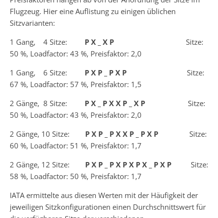
Flugzeug. Hier eine Auflistung zu einigen üblichen
Sitzvarianten:
1 Gang, 4 Sitze:
P X _ X P
Sitze:
50 %, Loadfactor: 43 %, Preisfaktor: 2,0
1 Gang, 6 Sitze:
P X P _ P X P
Sitze:
67 %, Loadfactor: 57 %, Preisfaktor: 1,5
2 Gänge, 8 Sitze:
P X _ P X X P _ X P
Sitze:
50 %, Loadfactor: 43 %, Preisfaktor: 2,0
2 Gänge, 10 Sitze:
P X P _ P X X P _ P X P
Sitze:
60 %, Loadfactor: 51 %, Preisfaktor: 1,7
2 Gänge, 12 Sitze:
P X P _ P X P X P X _ P X P
Sitze:
58 %, Loadfactor: 50 %, Preisfaktor: 1,7
IATA ermittelte aus diesen Werten mit der Häufigkeit der
jeweiligen Sitzkonfigurationen einen Durchschnittswert für