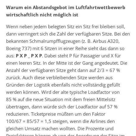
Warum ein Abstandsgebot im Luftfahrtwettbewerb
wirtschaftlich nicht möglich ist
Wenn neben jedem belegten Sitz ein Sitz frei bleiben soll,
dann verringert sich die Zahl der verfügbaren Sitze. Bei den
bekannten Schmalrumpfflugzeugen (z. B. Airbus A320,
Boeing 737) mit 6 Sitzen in einer Reihe sieht das dann so
aus:
P X P _ P X P
. Dabei steht P für Passagier und X für
einen leeren Sitz. In der Mitte ist der Gang angedeutet. Die
Anzahl der verfügbaren Sitze geht dann auf 2/3 = 67 %
zurück. Auch diese verbleibenden Sitze werden aus
Gründen der Logistik ebenfalls nicht vollständig gefüllt
werden können. Wird der alte typische Loadfactor von
85 % auf die neue Situation mit dem freien Mittelsitz
übertragen, dann würde sich der Loadfactor auf 57 %
reduzieren. Ticketpreise müßten um den Faktor
100/67 = 85/57 = 1,5 steigen, wenn die Airlines den
gleichen Umsatz machen wollten. Die Prozente und
Preisfaktoren hängen ab von der Anordnung der Sitze im