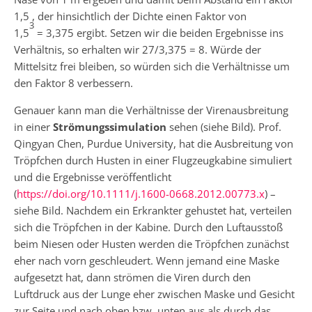
1,5 , der hinsichtlich der Dichte einen Faktor von
3
1,5
= 3,375 ergibt. Setzen wir die beiden Ergebnisse ins
Verhältnis, so erhalten wir 27/3,375 = 8. Würde der
Mittelsitz frei bleiben, so würden sich die Verhältnisse um
den Faktor 8 verbessern.
Genauer kann man die Verhältnisse der Virenausbreitung
in einer
Strömungssimulation
sehen (siehe Bild). Prof.
Qingyan Chen, Purdue University, hat die Ausbreitung von
Tröpfchen durch Husten in einer Flugzeugkabine simuliert
und die Ergebnisse veröffentlicht
(
https://doi.org/10.1111/j.1600-0668.2012.00773.x
) –
siehe Bild. Nachdem ein Erkrankter gehustet hat, verteilen
sich die Tröpfchen in der Kabine. Durch den Luftausstoß
beim Niesen oder Husten werden die Tröpfchen zunächst
eher nach vorn geschleudert. Wenn jemand eine Maske
aufgesetzt hat, dann strömen die Viren durch den
Luftdruck aus der Lunge eher zwischen Maske und Gesicht
zur Seite und nach oben bzw. unten aus als durch das