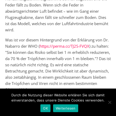
Feder fällt zu Boden. Wenn sich die Feder in
abwärtsgerichteter Luft befindet – wie im Gang einer
Flugzeugkabine, dann fällt sie schneller zum Boden. Dies
ist das Modell, welches von der Luftfahrtindustrie bemüht
wird.
Was ist vor diesem Hintergrund von der Erklärung von Dr.
Nabarro der WHO (
https://perma.cc/TJ2S-FVQX
) zu halten:
"Sie können das Risiko selbst bei 1 m erheblich reduzieren,
da 70 % der Tröpfchen innerhalb von 1 m bleiben."? Das ist
so natürlich nicht richtig. Es wird eine statische
Betrachtung gemacht. Die Wirklichkeit ist aber dynamisch,
also zeitabhängig. In einem geschlossenen Raum bleiben
die Tröpfchen und Viren nicht in einem bestimmten
(kleinen) Volumen.
Durch die Nutzung dieser Website erklären Sie sich damit
Das von der WHO angesprochene "Risiko", könnte man
einverstanden, dass unsere Dienste Cookies verwenden.
eher mit der Dichte r in Verbindung bringen. Wenn eine
OK
Weiterlesen
Person durch eine Wolke im Abstand von 1 m getroffen