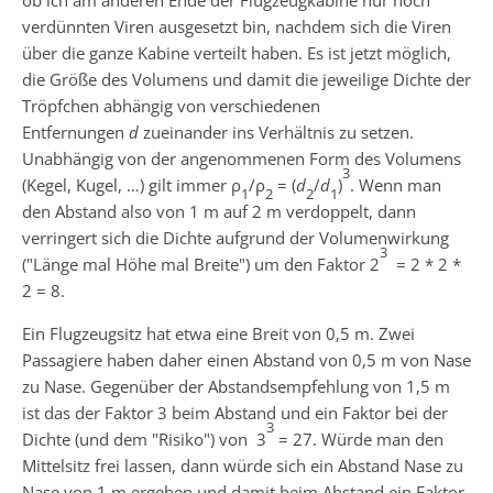
verdünnten Viren ausgesetzt bin, nachdem sich die Viren
über die ganze Kabine verteilt haben. Es ist jetzt möglich,
die Größe des Volumens und damit die jeweilige Dichte der
Tröpfchen abhängig von verschiedenen
Entfernungen
d
zueinander ins Verhältnis zu setzen.
Unabhängig von der angenommenen Form des Volumens
3
(Kegel, Kugel, …) gilt immer ρ
/ρ
= (
d
/
d
)
. Wenn man
1
2
2
1
den Abstand also von 1 m auf 2 m verdoppelt, dann
verringert sich die Dichte aufgrund der Volumenwirkung
3
("Länge mal Höhe mal Breite") um den Faktor 2
= 2 * 2 *
2 = 8.
Ein Flugzeugsitz hat etwa eine Breit von 0,5 m. Zwei
Passagiere haben daher einen Abstand von 0,5 m von Nase
zu Nase. Gegenüber der Abstandsempfehlung von 1,5 m
ist das der Faktor 3 beim Abstand und ein Faktor bei der
3
Dichte (und dem "Risiko") von 3
= 27. Würde man den
Mittelsitz frei lassen, dann würde sich ein Abstand Nase zu
Nase von 1 m ergeben und damit beim Abstand ein Faktor