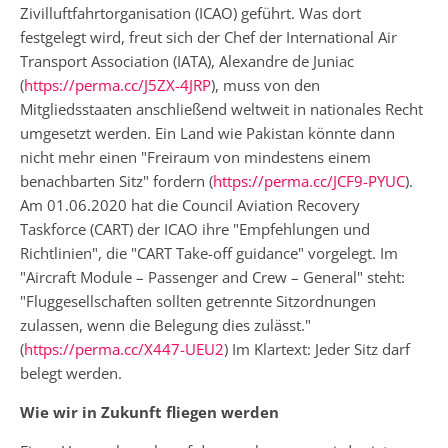
Zivilluftfahrtorganisation (ICAO) geführt. Was dort
festgelegt wird, freut sich der Chef der International Air
Transport Association (IATA), Alexandre de Juniac
(
https://perma.cc/J5ZX-4JRP
), muss von den
Mitgliedsstaaten anschließend weltweit in nationales Recht
umgesetzt werden. Ein Land wie Pakistan könnte dann
nicht mehr einen "Freiraum von mindestens einem
benachbarten Sitz" fordern (
https://perma.cc/JCF9-PYUC
).
Am 01.06.2020 hat die Council Aviation Recovery
Taskforce (CART) der ICAO ihre "Empfehlungen und
Richtlinien", die "CART Take-off guidance" vorgelegt. Im
"Aircraft Module – Passenger and Crew – General" steht:
"Fluggesellschaften sollten getrennte Sitzordnungen
zulassen, wenn die Belegung dies zulässt."
(
https://perma.cc/X447-UEU2
) Im Klartext: Jeder Sitz darf
belegt werden.
Wie wir in Zukunft fliegen werden