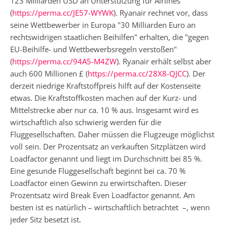
123 Milliarden USD an Unterstützung für Airlines
(
https://perma.cc/JE57-WYWK
). Ryanair rechnet vor, dass
seine Wettbewerber in Europa "30 Milliarden Euro an
rechtswidrigen staatlichen Beihilfen" erhalten, die "gegen
EU-Beihilfe- und Wettbewerbsregeln verstoßen"
(
https://perma.cc/94A5-M4ZW
). Ryanair erhält selbst aber
auch 600 Millionen £ (
https://perma.cc/28X8-QJCC
). Der
derzeit niedrige Kraftstoffpreis hilft auf der Kostenseite
etwas. Die Kraftstoffkosten machen auf der Kurz- und
Mittelstrecke aber nur ca. 10 % aus. Insgesamt wird es
wirtschaftlich also schwierig werden für die
Fluggesellschaften. Daher müssen die Flugzeuge möglichst
voll sein. Der Prozentsatz an verkauften Sitzplätzen wird
Loadfactor genannt und liegt im Durchschnitt bei 85 %.
Eine gesunde Fluggesellschaft beginnt bei ca. 70 %
Loadfactor einen Gewinn zu erwirtschaften. Dieser
Prozentsatz wird Break Even Loadfactor genannt. Am
besten ist es natürlich – wirtschaftlich betrachtet –, wenn
jeder Sitz besetzt ist.