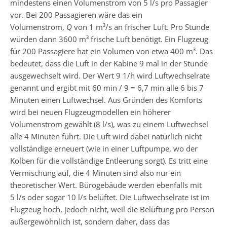
mindestens einen Volumenstrom von 5 l/s pro Passagier
vor. Bei 200 Passagieren wäre das ein
Volumenstrom,
Q
von 1 m³/s an frischer Luft. Pro Stunde
würden dann 3600 m³ frische Luft benötigt. Ein Flugzeug
für 200 Passagiere hat ein Volumen von etwa 400 m³. Das
bedeutet, dass die Luft in der Kabine 9 mal in der Stunde
ausgewechselt wird. Der Wert 9 1/h wird Luftwechselrate
genannt und ergibt mit 60 min / 9 = 6,7 min alle 6 bis 7
Minuten einen Luftwechsel. Aus Gründen des Komforts
wird bei neuen Flugzeugmodellen ein höherer
Volumenstrom gewählt (8 l/s), was zu einem Luftwechsel
alle 4 Minuten führt. Die Luft wird dabei natürlich nicht
vollständige erneuert (wie in einer Luftpumpe, wo der
Kolben für die vollständige Entleerung sorgt). Es tritt eine
Vermischung auf, die 4 Minuten sind also nur ein
theoretischer Wert. Bürogebäude werden ebenfalls mit
5 l/s oder sogar 10 l/s belüftet. Die Luftwechselrate ist im
Flugzeug hoch, jedoch nicht, weil die Belüftung pro Person
außergewöhnlich ist, sondern daher, dass das