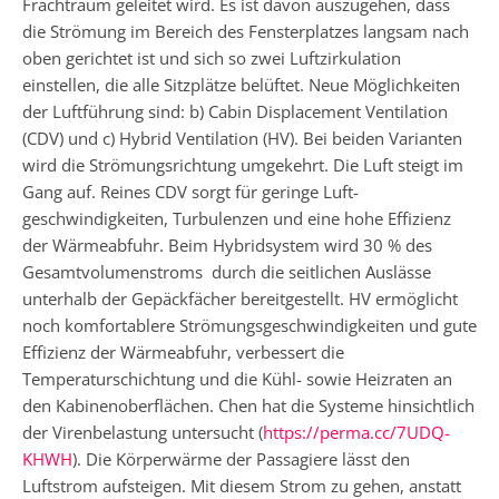
Frachtraum geleitet wird. Es ist davon auszugehen, dass
die Strömung im Bereich des Fensterplatzes langsam nach
oben gerichtet ist und sich so zwei Luftzirkulation
einstellen, die alle Sitzplätze belüftet. Neue Möglichkeiten
der Luftführung sind: b) Cabin Displacement Ventilation
(CDV) und c) Hybrid Ventilation (HV). Bei beiden Varianten
wird die Strömungsrichtung umgekehrt. Die Luft steigt im
Gang auf. Reines CDV sorgt für geringe Luft­
geschwindigkeiten, Turbulenzen und eine hohe Effizienz
der Wärmeabfuhr. Beim Hybridsystem wird 30 % des
Gesamtvolumen­stroms durch die seitlichen Auslässe
unterhalb der Gepäckfächer bereitgestellt. HV ermöglicht
noch komfortablere Strömungsgeschwindigkeiten und gute
Effizienz der Wärmeabfuhr, verbessert die
Temperaturschichtung und die Kühl- sowie Heizraten an
den Kabinenoberflächen. Chen hat die Systeme hinsichtlich
der Virenbelastung untersucht (
https://perma.cc/7UDQ-
KHWH
). Die Körperwärme der Passagiere lässt den
Luftstrom aufsteigen. Mit diesem Strom zu gehen, anstatt