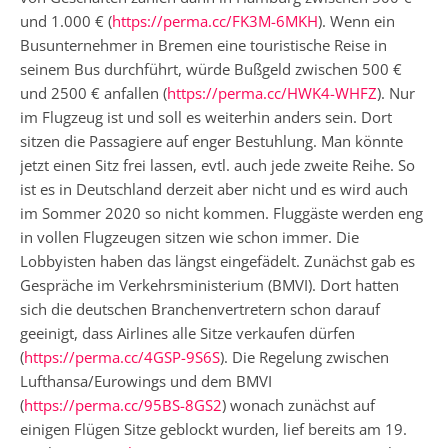
und 1.000 € (
https://perma.cc/FK3M-6MKH
). Wenn ein
Busunternehmer in Bremen eine touristische Reise in
seinem Bus durchführt, würde Bußgeld zwischen 500 €
und 2500 € anfallen (
https://perma.cc/HWK4-WHFZ
). Nur
im Flugzeug ist und soll es weiterhin anders sein. Dort
sitzen die Passagiere auf enger Bestuhlung. Man könnte
jetzt einen Sitz frei lassen, evtl. auch jede zweite Reihe. So
ist es in Deutschland derzeit aber nicht und es wird auch
im Sommer 2020 so nicht kommen. Fluggäste werden eng
in vollen Flugzeugen sitzen wie schon immer. Die
Lobbyisten haben das längst eingefädelt. Zunächst gab es
Gespräche im Verkehrsministerium (BMVI). Dort hatten
sich die deutschen Branchenvertretern schon darauf
geeinigt, dass Airlines alle Sitze verkaufen dürfen
(
https://perma.cc/4GSP-9S6S
). Die Regelung zwischen
Lufthansa/Eurowings und dem BMVI
(
https://perma.cc/95BS-8GS2
) wonach zunächst auf
einigen Flügen Sitze geblockt wurden, lief bereits am 19.