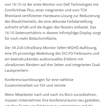
von 16:10 ist der erste Monitor von Dell Technologies mit
ComfortView Plus, einer integrierten und vom TÜV
Rheinland zertifizierten Hardware-Lösung zur Reduzierung
des Blaulichtanteils, die eine akkurate Farbdarstellung
aufrecht erhält und die Augen des Nutzers entlastet. Das
16:10-Seitenverhältnis in diesem InfinityEdge-Display sorgt
für noch mehr Bildschirmfläche.
Der 34-Zoll-UltraSharp-Monitor liefert WQHD-Auflösung,
eine 95-prozentige Abdeckung des DCI-P3-Farbraums und
ein beeindruckendes audiovisuelles Erlebnis mit
ultradünnen Rändern auf drei Seiten und integrierten Dual-
Lautsprechern.
Konferenzraumlösungen für eine nahtlose
Zusammenarbeit vor Ort und remote
Wenn Mitarbeiter nach und nach ins Büro zurückkehren,
müssen Unternehmen ihre Konferenzräume neu gestalten,
um ihre Teams vor Ort besser zu unterstützen und die