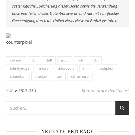
systematische Speicherung dieser Daten sowie die Verwendung
auch von Teilen dieses Datenbankwerks sind nur mit schriftlicher
Genehmigung durch die United News Network GmbH gestattet.
calman
dci
dell
gold
hdr
idc
infinityedge
micro
microsoft
mini
optiplex
soundbar
tracker
tüv
ultrasharp
für
Von
Firma Dell
Kommentare deaktiviert
NEUESTE BEITRÄGE