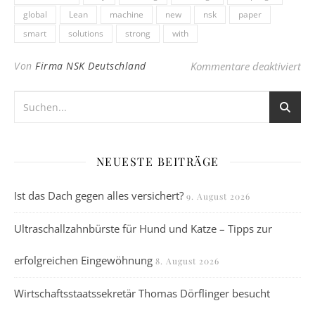
global
Lean
machine
new
nsk
paper
smart
solutions
strong
with
für
Von
Firma NSK Deutschland
Kommentare deaktiviert
NEUESTE BEITRÄGE
Ist das Dach gegen alles versichert?
9. August 2026
Ultraschallzahnbürste für Hund und Katze – Tipps zur
erfolgreichen Eingewöhnung
8. August 2026
Wirtschaftsstaatssekretär Thomas Dörflinger besucht