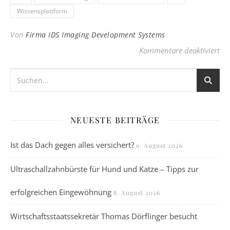
Wissensplattform
Von
Firma IDS Imaging Development Systems
für
Kommentare deaktiviert
NEUESTE BEITRÄGE
Ist das Dach gegen alles versichert?
9. August 2026
Ultraschallzahnbürste für Hund und Katze – Tipps zur
erfolgreichen Eingewöhnung
8. August 2026
Wirtschaftsstaatssekretär Thomas Dörflinger besucht