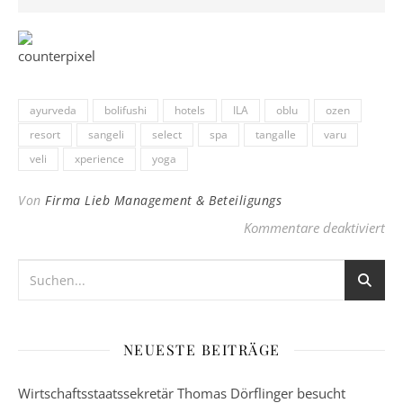
ayurveda
bolifushi
hotels
ILA
oblu
ozen
resort
sangeli
select
spa
tangalle
varu
veli
xperience
yoga
Von
Firma Lieb Management & Beteiligungs
für
Kommentare deaktiviert
NEUESTE BEITRÄGE
Wirtschaftsstaatssekretär Thomas Dörflinger besucht