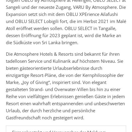
folgten OBLU By Atmosphere at Helengeli, OBLU SELECT at
Sangeli und der neueste Zugang, VARU By Atmosphere. Die
Expansion setzt sich mit dem OBLU XPErience Ailafushi
und OBLU SELECT Lobigili fort, die im Herbst 2021 im Malé
Atoll eröffnet werden sollen. OBLU SELECT in Tangalle,
dessen Eröffnung für 2023 geplant ist, wird die Marke an
die Südküste von Sri Lanka bringen.
Die Atmosphere Hotels & Resorts sind bekannt für ihren
tadellosen Service und Kulinarik auf höchstem Niveau. Sie
bieten gästeorientierte Urlaubserlebnisse durch
einzigartige Resort-Pläne, die von der Kernphilosophie der
Marke, „Joy of Giving“, inspiriert sind. Von elegant
gestalteten Strand- und Overwater-Villen bis hin zu einer
Reihe von vielfältigen Erlebnissen genießen Gäste in jedem
Resort einen wahrhaft entspannenden und unbeschwerten
Urlaub, der durch herzliche und persönliche
Gastfreundschaft noch gesteigert wird.