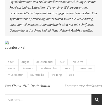
Eigeninformation und redaktionellen Weiterverarbeitung ist in der
Regel kostenfrei. Bitte klären Sie vor einer Weiterverwendung
urheberrechtliche Fragen mit dem angegebenen Herausgeber. Eine
systematische Speicherung dieser Daten sowie die Verwendung
auch von Teilen dieses Datenbankwerks sind nur mit schriftlicher
Genehmigung durch die United News Network GmbH gestattet.
alter
angst
deutschland
hur
inklusive
kasse
konzept
krafttraining
kurs
menschen
muskulatur
sturzrisiko
training
zpp
für
Von
Firma HUR Deutschland
Kommentare deaktiviert