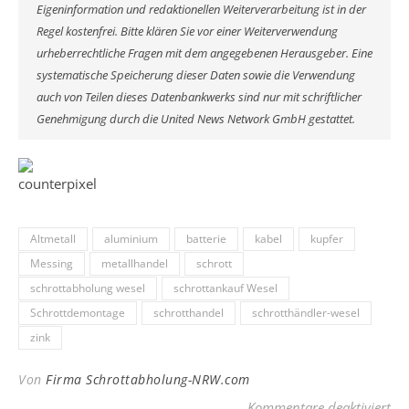
Eigeninformation und redaktionellen Weiterverarbeitung ist in der
Regel kostenfrei. Bitte klären Sie vor einer Weiterverwendung
urheberrechtliche Fragen mit dem angegebenen Herausgeber. Eine
systematische Speicherung dieser Daten sowie die Verwendung
auch von Teilen dieses Datenbankwerks sind nur mit schriftlicher
Genehmigung durch die United News Network GmbH gestattet.
Altmetall
aluminium
batterie
kabel
kupfer
Messing
metallhandel
schrott
schrottabholung wesel
schrottankauf Wesel
Schrottdemontage
schrotthandel
schrotthändler-wesel
zink
Von
Firma Schrottabholung-NRW.com
für
Kommentare deaktiviert