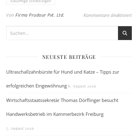
zukünftige Schätzungen
für
Von
Firma Prudour Pvt. Ltd.
Kommentare deaktiviert
NEUESTE BEITRÄGE
Ultraschallzahnbürste für Hund und Katze – Tipps zur
erfolgreichen Eingewöhnung
8. August 2026
Wirtschaftsstaatssekretär Thomas Dörflinger besucht
Handwerksbetrieb im Kammerbezirk Freiburg
7. August 2026