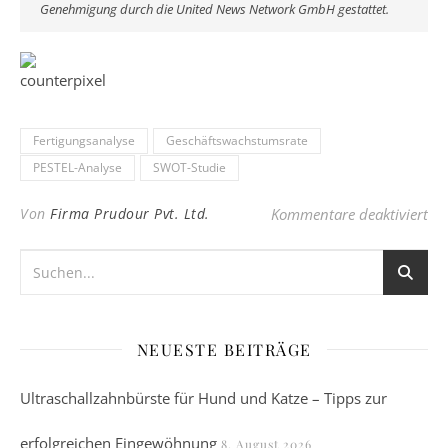
Genehmigung durch die United News Network GmbH gestattet.
Fertigungsanalyse
Geschäftswachstumsrate
PESTEL-Analyse
SWOT-Studie
fü
Von
Firma Prudour Pvt. Ltd.
Kommentare deaktiviert
NEUESTE BEITRÄGE
Ultraschallzahnbürste für Hund und Katze – Tipps zur
erfolgreichen Eingewöhnung
8. August 2026