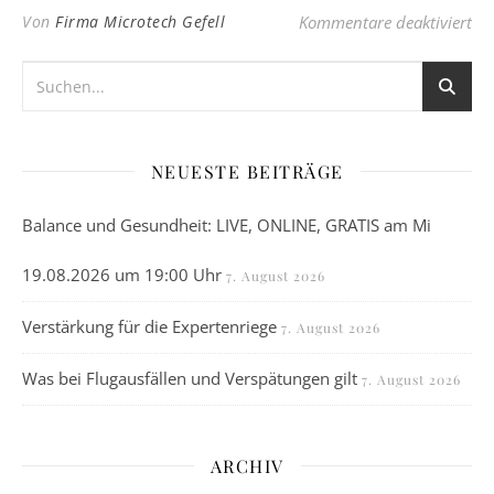
für
Von
Firma Microtech Gefell
Kommentare deaktiviert
NEUESTE BEITRÄGE
Balance und Gesundheit: LIVE, ONLINE, GRATIS am Mi
19.08.2026 um 19:00 Uhr
7. August 2026
Verstärkung für die Expertenriege
7. August 2026
Was bei Flugausfällen und Verspätungen gilt
7. August 2026
ARCHIV