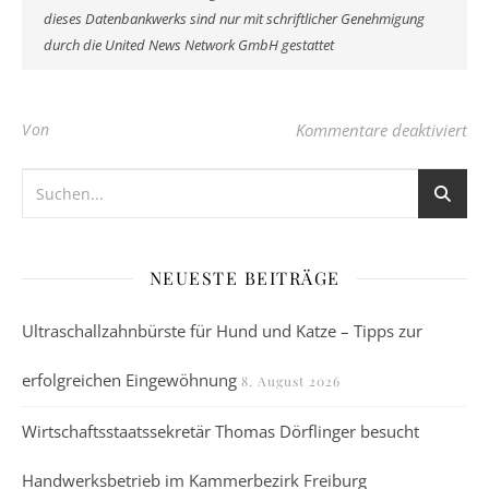
dieses Datenbankwerks sind nur mit schriftlicher Genehmigung
durch die United News Network GmbH gestattet
für
Von
Kommentare deaktiviert
NEUESTE BEITRÄGE
Ultraschallzahnbürste für Hund und Katze – Tipps zur
erfolgreichen Eingewöhnung
8. August 2026
Wirtschaftsstaatssekretär Thomas Dörflinger besucht
Handwerksbetrieb im Kammerbezirk Freiburg