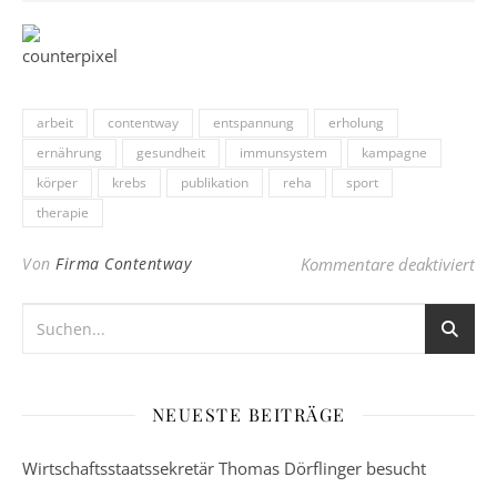
arbeit
contentway
entspannung
erholung
ernährung
gesundheit
immunsystem
kampagne
körper
krebs
publikation
reha
sport
therapie
für
Von
Firma Contentway
Kommentare deaktiviert
NEUESTE BEITRÄGE
Wirtschaftsstaatssekretär Thomas Dörflinger besucht