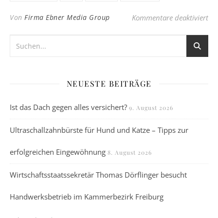
für
Von
Firma Ebner Media Group
Kommentare deaktiviert
NEUESTE BEITRÄGE
Ist das Dach gegen alles versichert?
9. August 2026
Ultraschallzahnbürste für Hund und Katze – Tipps zur
erfolgreichen Eingewöhnung
8. August 2026
Wirtschaftsstaatssekretär Thomas Dörflinger besucht
Handwerksbetrieb im Kammerbezirk Freiburg