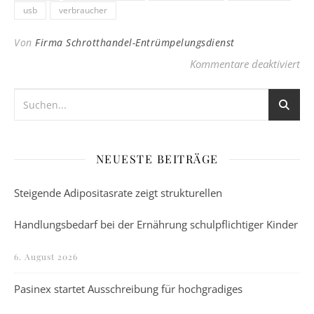
usb
verbraucher
Von
Firma Schrotthandel-Entrümpelungsdienst
fü
Kommentare deaktiviert
NEUESTE BEITRÄGE
Steigende Adipositasrate zeigt strukturellen
Handlungsbedarf bei der Ernährung schulpflichtiger Kinder
6. August 2026
Pasinex startet Ausschreibung für hochgradiges