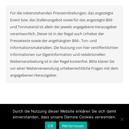
Für die nebenstehenden Pressemitteilungen, das angezeigte
Event bzw. das Stellenangebot sowie für das angezeigte Bild-
und Tonmaterial ist allein der jeweils angegebene Herausgeber
verantwortlich. Dieser ist in der Regel auch Urheber der
Pressetexte sowie der angehängten Bild-, Ton- und
Informationsmaterialien. Die Nutzung von hier veröffentlichten
Informationen zur Eigeninformation und redaktionellen
Weiterverarbeitung ist in der Regel kostenfrei. Bitte klären Sie
vor einer Weiterverwendung urheberrechtliche Fragen mit dem
angegebenen Herausgeber.
Durch die Nutzung dieser Website erklären Sie sich damit
© MyNewsChannel 2026
einverstanden, dass unsere Dienste Cookies verwenden.
Ashe Theme von
WP Royal
.
OK
Weiterlesen