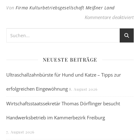
Von
Firma Kulturbetriebsgesellschaft Meißner Land
für
Kommentare deaktiviert
NEUESTE BEITRÄGE
Ultraschallzahnbürste für Hund und Katze – Tipps zur
erfolgreichen Eingewöhnung
8. August 2026
Wirtschaftsstaatssekretär Thomas Dörflinger besucht
Handwerksbetrieb im Kammerbezirk Freiburg
7. August 2026