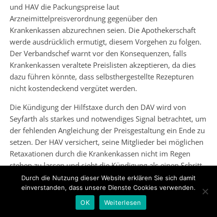
und HAV die Packungspreise laut
Arzneimittelpreisverordnung gegenüber den
Krankenkassen abzurechnen seien. Die Apothekerschaft
werde ausdrücklich ermutigt, diesem Vorgehen zu folgen.
Der Verbandschef warnt vor den Konsequenzen, falls
Krankenkassen veraltete Preislisten akzeptieren, da dies
dazu führen könnte, dass selbsthergestellte Rezepturen
nicht kostendeckend vergütet werden.
Die Kündigung der Hilfstaxe durch den DAV wird von
Seyfarth als starkes und notwendiges Signal betrachtet, um
der fehlenden Angleichung der Preisgestaltung ein Ende zu
setzen. Der HAV versichert, seine Mitglieder bei möglichen
Retaxationen durch die Krankenkassen nicht im Regen
stehen zu lassen und sieht die Kündigung als einen Schritt,
um die Apotheken vor finanziellen Benachteiligungen zu
Durch die Nutzung dieser Website erklären Sie sich damit
schützen.
einverstanden, dass unsere Dienste Cookies verwenden.
OK
Weiterlesen
Neue Wege in der Gesundheitsversorgung: Apotheken