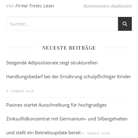
für
Von
Firma Trotec Laser
Kommentare deaktiviert
NEUESTE BEITRÄGE
Steigende Adipositasrate zeigt strukturellen
Handlungsbedarf bei der Ernährung schulpflichtiger Kinder
6. August 2026
Pasinex startet Ausschreibung für hochgradiges
Zinksulfidkonzentrat mit Germanium- und Silbergehalten
und stellt ein Betriebsupdate bereit
6. August 2026