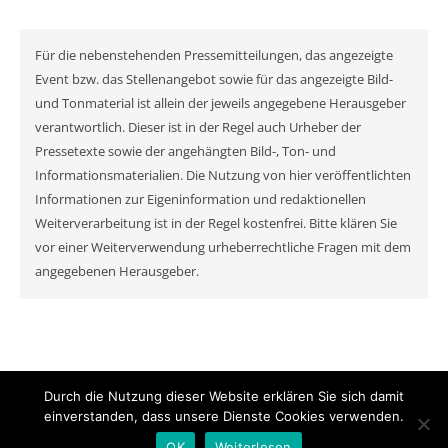
Für die nebenstehenden Pressemitteilungen, das angezeigte
Event bzw. das Stellenangebot sowie für das angezeigte Bild-
und Tonmaterial ist allein der jeweils angegebene Herausgeber
verantwortlich. Dieser ist in der Regel auch Urheber der
Pressetexte sowie der angehängten Bild-, Ton- und
Informationsmaterialien. Die Nutzung von hier veröffentlichten
Informationen zur Eigeninformation und redaktionellen
Weiterverarbeitung ist in der Regel kostenfrei. Bitte klären Sie
vor einer Weiterverwendung urheberrechtliche Fragen mit dem
angegebenen Herausgeber.
Durch die Nutzung dieser Website erklären Sie sich damit
© MyNewsChannel 2026
einverstanden, dass unsere Dienste Cookies verwenden.
Ashe Theme von
WP Royal
.
OK
Weiterlesen