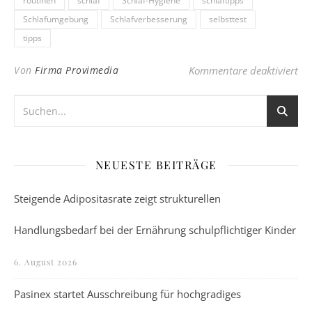
routinen
schlaf
Schlaf-Hygiene
schlaftipps
Schlafumgebung
Schlafverbesserung
selbsttest
tipps
für
Von
Firma Provimedia
Kommentare deaktiviert
NEUESTE BEITRÄGE
Steigende Adipositasrate zeigt strukturellen
Handlungsbedarf bei der Ernährung schulpflichtiger Kinder
6. August 2026
Pasinex startet Ausschreibung für hochgradiges