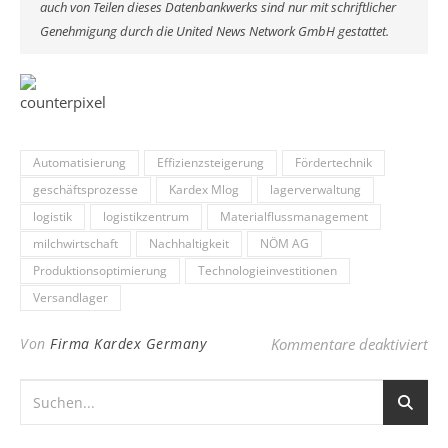
auch von Teilen dieses Datenbankwerks sind nur mit schriftlicher
Genehmigung durch die United News Network GmbH gestattet.
Automatisierung
Effizienzsteigerung
Fördertechnik
geschäftsprozesse
Kardex Mlog
lagerverwaltung
logistik
logistikzentrum
Materialflussmanagement
milchwirtschaft
Nachhaltigkeit
NÖM AG
Produktionsoptimierung
Technologieinvestitionen
Versandlager
für
Von
Firma Kardex Germany
Kommentare deaktiviert