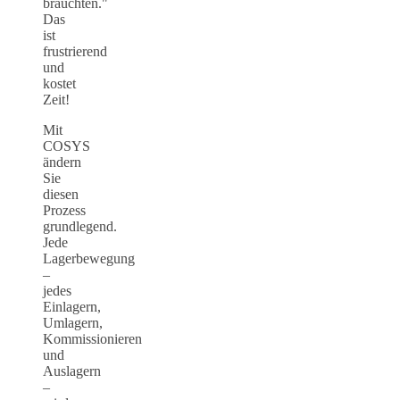
brauchten."
Das
ist
frustrierend
und
kostet
Zeit!
Mit
COSYS
ändern
Sie
diesen
Prozess
grundlegend.
Jede
Lagerbewegung
–
jedes
Einlagern,
Umlagern,
Kommissionieren
und
Auslagern
–