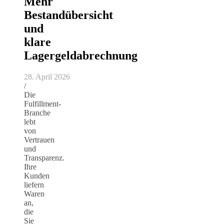
Mehr
Bestandübersicht
und
klare
Lagergeldabrechnung
28. April 2026
/
Die
Fulfillment-
Branche
lebt
von
Vertrauen
und
Transparenz.
Ihre
Kunden
liefern
Waren
an,
die
Sie