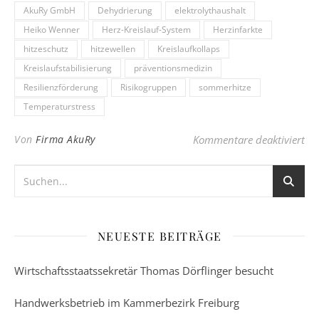
AkuRy GmbH
Dehydrierung
elektrolythaushalt
Heiko Wenner
Herz-Kreislauf-System
Herzinfarkte
hitzeschutz
hitzewellen
Kreislaufkollaps
Kreislaufstabilisierung
präventionsmedizin
Resilienzförderung
Risikogruppen
sommerhitze
Temperaturstress
für
Von
Firma AkuRy
Kommentare deaktiviert
NEUESTE BEITRÄGE
Wirtschaftsstaatssekretär Thomas Dörflinger besucht
Handwerksbetrieb im Kammerbezirk Freiburg