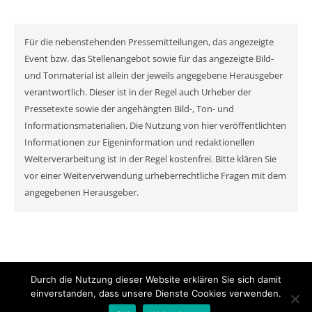
Für die nebenstehenden Pressemitteilungen, das angezeigte
Event bzw. das Stellenangebot sowie für das angezeigte Bild-
und Tonmaterial ist allein der jeweils angegebene Herausgeber
verantwortlich. Dieser ist in der Regel auch Urheber der
Pressetexte sowie der angehängten Bild-, Ton- und
Informationsmaterialien. Die Nutzung von hier veröffentlichten
Informationen zur Eigeninformation und redaktionellen
Weiterverarbeitung ist in der Regel kostenfrei. Bitte klären Sie
vor einer Weiterverwendung urheberrechtliche Fragen mit dem
angegebenen Herausgeber.
Durch die Nutzung dieser Website erklären Sie sich damit
© MyNewsChannel 2026
einverstanden, dass unsere Dienste Cookies verwenden.
Ashe Theme von
WP Royal
.