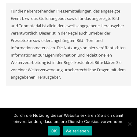
Für die nebenstehenden Pressemitteilungen, das angezeigte
Event bzw. das Stellenangebot sowie für das angezeigte Bild-
und Tonmaterial ist allein der jeweils angegebene Herausgeber
verantwortlich. Dieser ist in der Regel auch Urheber der
Pressetexte sowie der angehängten Bild-, Ton- und
Informationsmaterialien. Die Nutzung von hier veröffentlichten
Informationen zur Eigeninformation und redaktionellen
Weiterverarbeitung ist in der Regel kostenfrei. Bitte klären Sie
vor einer Weiterverwendung urheberrechtliche Fragen mit dem
angegebenen Herausgeber.
Durch die Nutzung dieser Website erklären Sie sich damit
© MyNewsChannel 2026
einverstanden, dass unsere Dienste Cookies verwenden.
Ashe Theme von
WP Royal
.
OK
Weiterlesen