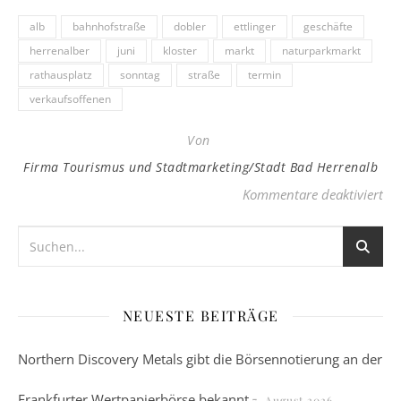
alb
bahnhofstraße
dobler
ettlinger
geschäfte
herrenalber
juni
kloster
markt
naturparkmarkt
rathausplatz
sonntag
straße
termin
verkaufsoffenen
Von
Firma Tourismus und Stadtmarketing/Stadt Bad Herrenalb
fü
Kommentare deaktiviert
NEUESTE BEITRÄGE
Northern Discovery Metals gibt die Börsennotierung an der
Frankfurter Wertpapierbörse bekannt
7. August 2026