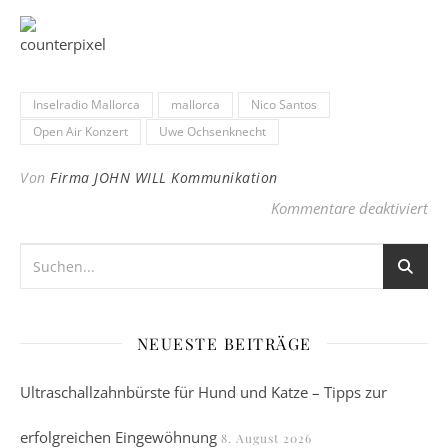
Inselradio Mallorca
mallorca
Nico Santos
Open Air Konzert
Uwe Ochsenknecht
Von
Firma JOHN WILL Kommunikation
für
Kommentare deaktiviert
NEUESTE BEITRÄGE
Ultraschallzahnbürste für Hund und Katze – Tipps zur
erfolgreichen Eingewöhnung
8. August 2026