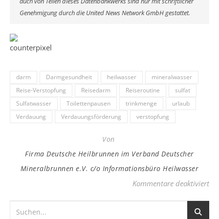
auch von Teilen dieses Datenbankwerks sind nur mit schriftlicher
Genehmigung durch die United News Network GmbH gestattet.
darm
Darmgesundheit
heilwasser
mineralwasser
Reise-Verstopfung
Reisedarm
Reiseroutine
sulfat
Sulfatwasser
Toilettenpausen
trinkmenge
urlaub
Verdauung
Verdauungsförderung
verstopfung
Von
Firma Deutsche Heilbrunnen im Verband Deutscher
Mineralbrunnen e.V. c/o Informationsbüro Heilwasser
fü
Kommentare deaktiviert