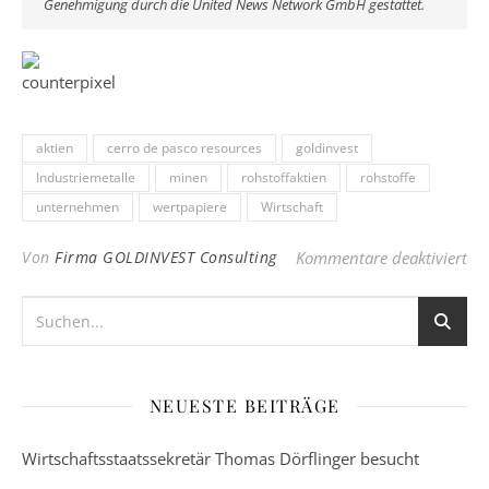
Genehmigung durch die United News Network GmbH gestattet.
aktien
cerro de pasco resources
goldinvest
Industriemetalle
minen
rohstoffaktien
rohstoffe
unternehmen
wertpapiere
Wirtschaft
für
Von
Firma GOLDINVEST Consulting
Kommentare deaktiviert
NEUESTE BEITRÄGE
Wirtschaftsstaatssekretär Thomas Dörflinger besucht