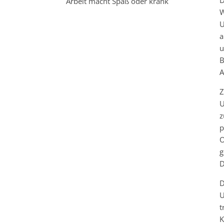
Arbeit macht Spaß oder krank
W
U
a
u
B
A
Z
U
z
p
O
g
D
D
U
t
K