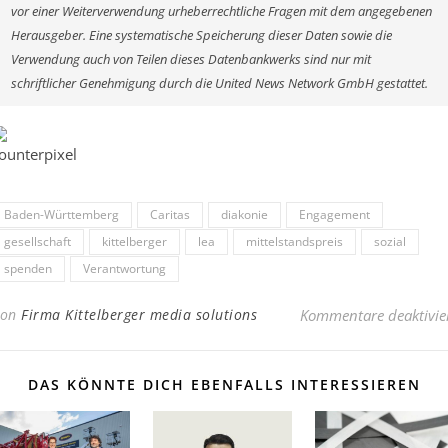
vor einer Weiterverwendung urheberrechtliche Fragen mit dem angegebenen
Herausgeber. Eine systematische Speicherung dieser Daten sowie die
Verwendung auch von Teilen dieses Datenbankwerks sind nur mit
schriftlicher Genehmigung durch die United News Network GmbH gestattet.
Baden-Württemberg
Caritas
diakonie
Engagement
gesellschaft
kittelberger
lea
mittelstandspreis
sozial
spenden
Verantwortung
Von
Firma Kittelberger media solutions
Kommentare deaktivie
DAS KÖNNTE DICH EBENFALLS INTERESSIEREN