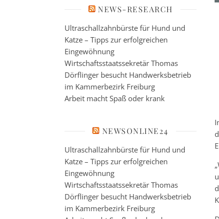
NEWS-RESEARCH
Ultraschallzahnbürste für Hund und
Katze – Tipps zur erfolgreichen
Eingewöhnung
Wirtschaftsstaatssekretär Thomas
Dörflinger besucht Handwerksbetrieb
im Kammerbezirk Freiburg
Arbeit macht Spaß oder krank
I
NEWSONLINE24
d
E
Ultraschallzahnbürste für Hund und
Katze – Tipps zur erfolgreichen
„
Eingewöhnung
u
Wirtschaftsstaatssekretär Thomas
d
Dörflinger besucht Handwerksbetrieb
K
im Kammerbezirk Freiburg
D