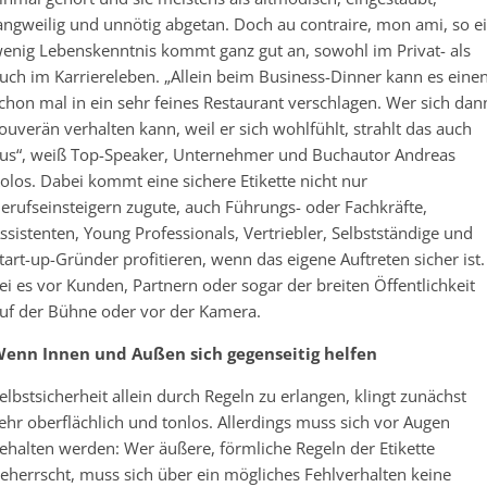
angweilig und unnötig abgetan. Doch au contraire, mon ami, so e
enig Lebenskenntnis kommt ganz gut an, sowohl im Privat- als
uch im Karriereleben. „Allein beim Business-Dinner kann es eine
chon mal in ein sehr feines Restaurant verschlagen. Wer sich dan
ouverän verhalten kann, weil er sich wohlfühlt, strahlt das auch
us“, weiß Top-Speaker, Unternehmer und Buchautor Andreas
olos. Dabei kommt eine sichere Etikette nicht nur
erufseinsteigern zugute, auch Führungs- oder Fachkräfte,
ssistenten, Young Professionals, Vertriebler, Selbstständige und
tart-up-Gründer profitieren, wenn das eigene Auftreten sicher ist.
ei es vor Kunden, Partnern oder sogar der breiten Öffentlichkeit
uf der Bühne oder vor der Kamera.
enn Innen und Außen sich gegenseitig helfen
elbstsicherheit allein durch Regeln zu erlangen, klingt zunächst
ehr oberflächlich und tonlos. Allerdings muss sich vor Augen
ehalten werden: Wer äußere, förmliche Regeln der Etikette
eherrscht, muss sich über ein mögliches Fehlverhalten keine