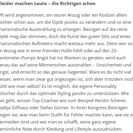
leider machen Leute – die Richtigen schon
ft wird angenommen, ein teurer Anzug oder ein Kostüm allein
eichen schon aus, um die Optik positiv zu verändern und so eine
harismatische Ausstrahlung zu erlangen. Bezogen auf die reine
ptik mag das stimmen, doch die Kunst des guten Stils und eines
harismatischen Auftretens macht weitaus mehr aus. Denn wer si
m Anzug wie in einer fremden Hülle fühlt oder auf den 20-
entimeter-Pumps Angst hat ins Wanken zu geraten, wird auch
enau das auf seine Mitmenschen ausstrahlen – Unsicherheit und
ngst, und erreicht so das genaue Gegenteil. Wäre es da nicht viel
esser, wenn man zwar gut angezogen ist, sich aber trotzdem noc
ühlt wie man selbst? Es ist möglich, die eigene Personality
tilsicher durch das optimale Styling positiv zu unterstützen. Wie
as geht, wissen Top-Coaches wie zum Beispiel Kerstin Scherer,
adija Gillhaus oder Stefan Görner. In ihren Kongress-Beiträgen
eigen sie, was man beim Outfit für Fehler machen kann, wie sie z
ermeiden sind und wie man es schafft, seine ganz eigene
ersönliche Note durch Kleidung und Lifestyle auszudrücken.