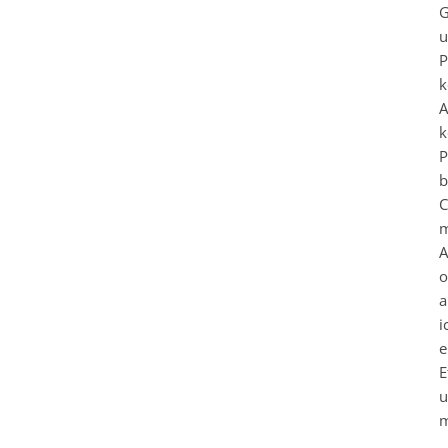
G
u
P
k
A
k
P
b
C
m
A
o
a
i
e
E
u
m