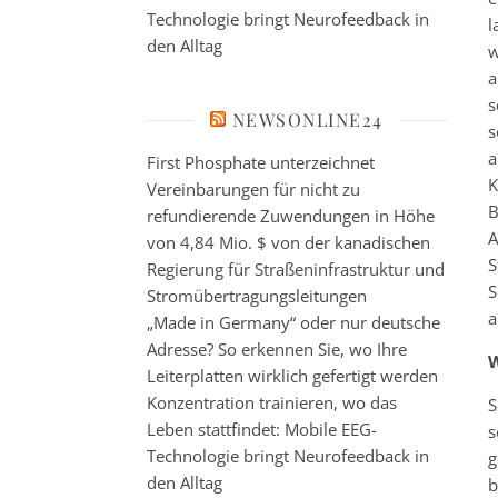
Technologie bringt Neurofeedback in
l
den Alltag
w
a
s
NEWSONLINE24
s
a
First Phosphate unterzeichnet
K
Vereinbarungen für nicht zu
B
refundierende Zuwendungen in Höhe
A
von 4,84 Mio. $ von der kanadischen
S
Regierung für Straßeninfrastruktur und
S
Stromübertragungsleitungen
a
„Made in Germany“ oder nur deutsche
Adresse? So erkennen Sie, wo Ihre
W
Leiterplatten wirklich gefertigt werden
Konzentration trainieren, wo das
S
Leben stattfindet: Mobile EEG-
s
Technologie bringt Neurofeedback in
g
den Alltag
b