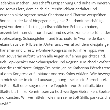
edanken machen. Das schafft Entspannung und Ruhe im Inneren
nd somit Platz, damit sich die Persönlichkeit entfaltet und
ersonen aktiv agieren sowie Charisma und Charme versprühen
önnen. Ist der Kopf hingegen die ganze Zeit damit beschäftigt,
ngst vor dem nächsten gesellschaftlichen Fehler zu haben,
onzentriert man sich nur darauf und es wird zur selbsterfüllende
rophezeiung. Schauspielerin und Buchautorin Yvonne de Bark,
ekannt aus der RTL-Serie „Unter uns“, verrät auf dem diesjährige
harisma- und Lifestyle-Online-Kongress im Juli ihre Tipps, wie
an souverän auftritt, wenn alle Augen auf einen gerichtet sind.
uch Top-Speaker wie Schauspieler und Regisseur Michael Seyfrie
der die zertifizierte Knigge-Trainerin Janine Katharina Pötsch tret
uf dem Kongress auf. Initiator Andreas Kolos erklärt: „Wie beweg
ch mich sicher in einer Luxusumgebung – sei es ein Sternehotel,
in Gala-Ball oder sogar der rote Teppich – von Smalltalk, über
tikette bis hin zu Kenntnissen zu hochwertigen Getränken, Speise
nd Künsten: Wir vermitteln, wie man seine Soft Skills parkettsich
acht.“