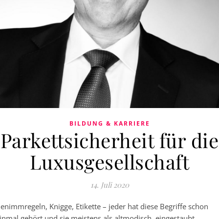
BILDUNG & KARRIERE
Parkettsicherheit für die
Luxusgesellschaft
14. Juli 2020
enimmregeln, Knigge, Etikette – jeder hat diese Begriffe schon
inmal gehört und sie meistens als altmodisch, eingestaubt,