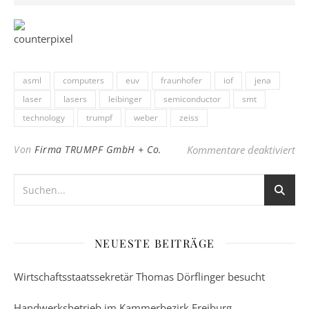
asml
computers
euv
fraunhofer
iof
jena
laser
lasers
leibinger
semiconductor
smt
technology
trumpf
weber
zeiss
für
Von
Firma TRUMPF GmbH + Co.
Kommentare deaktiviert
NEUESTE BEITRÄGE
Wirtschaftsstaatssekretär Thomas Dörflinger besucht
Handwerksbetrieb im Kammerbezirk Freiburg