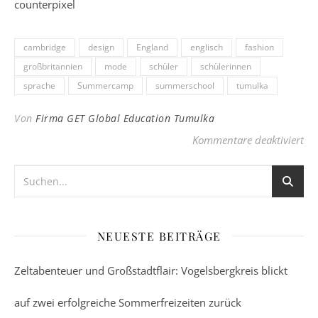
cambridge
design
England
englisch
fashion
großbritannien
mode
schüler
schülerinnen
sprache
Summercamp
summerschool
tumulka
Von
Firma GET Global Education Tumulka
fü
Kommentare deaktiviert
NEUESTE BEITRÄGE
Zeltabenteuer und Großstadtflair: Vogelsbergkreis blickt
auf zwei erfolgreiche Sommerfreizeiten zurück