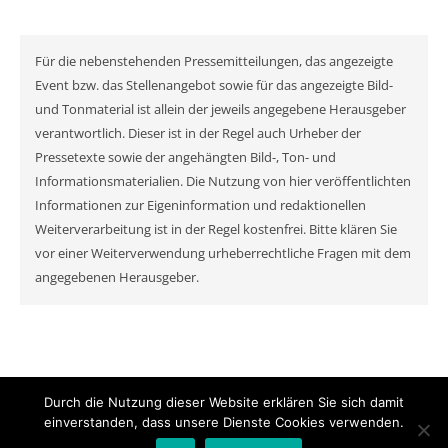
Für die nebenstehenden Pressemitteilungen, das angezeigte
Event bzw. das Stellenangebot sowie für das angezeigte Bild-
und Tonmaterial ist allein der jeweils angegebene Herausgeber
verantwortlich. Dieser ist in der Regel auch Urheber der
Pressetexte sowie der angehängten Bild-, Ton- und
Informationsmaterialien. Die Nutzung von hier veröffentlichten
Informationen zur Eigeninformation und redaktionellen
Weiterverarbeitung ist in der Regel kostenfrei. Bitte klären Sie
vor einer Weiterverwendung urheberrechtliche Fragen mit dem
angegebenen Herausgeber.
Durch die Nutzung dieser Website erklären Sie sich damit
© MyNewsChannel 2026
einverstanden, dass unsere Dienste Cookies verwenden.
Ashe Theme von
WP Royal
.