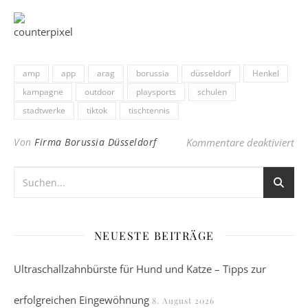
amp
app
arag
borussia
düsseldorf
Henkel
kampagne
outdoor
playsports
schulen
stadtwerke
tiktok
tischtennis
für
Von
Firma Borussia Düsseldorf
Kommentare deaktiviert
NEUESTE BEITRÄGE
Ultraschallzahnbürste für Hund und Katze – Tipps zur
erfolgreichen Eingewöhnung
8. August 2026