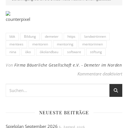
bbk
Bildung
demeter
https
landwirtinnen
mentees
mentoren
mentoring
mentorinnen
nina
öko
ökolandbau
software
stiftung
Von
Firma Bäuerliche Gesellschaft e.V. - Demeter im Norden
fü
Kommentare deaktiviert
NEUESTE BEITRÄGE
Spielplan September 2026
6. August 2026