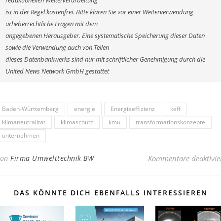
redaktionellen Weiterverarbeitung
ist in der Regel kostenfrei. Bitte klären Sie vor einer Weiterverwendung
urheberrechtliche Fragen mit dem
angegebenen Herausgeber. Eine systematische Speicherung dieser Daten
sowie die Verwendung auch von Teilen
dieses Datenbankwerks sind nur mit schriftlicher Genehmigung durch die
United News Network GmbH gestattet
Baden-Württemberg
energie
Energieeffizienz
keff
klimaneutralität
klimaschutz
kmu
transformationskonzepte
unternehmen
Von
Firma Umwelttechnik BW
Kommentare deaktivie
DAS KÖNNTE DICH EBENFALLS INTERESSIEREN