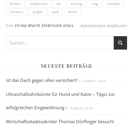
farben
funktionen
iec
locking
ring
schalter
schwarz
single
spdt
würth
für
Von
Firma Würth Elektronik eiSos
Kommentare deaktiviert
NEUESTE BEITRÄGE
Ist das Dach gegen alles versichert?
9. August 2026
Ultraschallzahnbürste für Hund und Katze – Tipps zur
erfolgreichen Eingewöhnung
8. August 2026
Wirtschaftsstaatssekretär Thomas Dörflinger besucht