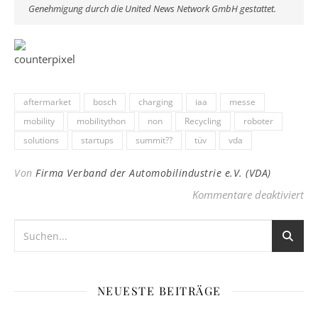
Genehmigung durch die United News Network GmbH gestattet.
aftermarket
bosch
charging
iaa
messe
mobility
mobilitython
non
Recycling
roboter
solutions
startups
summit??
tüv
vda
Von
Firma Verband der Automobilindustrie e.V. (VDA)
für
Kommentare deaktiviert
NEUESTE BEITRÄGE