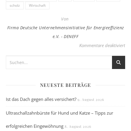
scholz
Wirtschaft
Von
Firma Deutsche Unternehmensinitiative für Energieeffizienz
e.V. - DENEFF
für
Kommentare deaktiviert
NEUESTE BEITRÄGE
Ist das Dach gegen alles versichert?
9. August 2026
Ultraschallzahnbürste für Hund und Katze – Tipps zur
erfolgreichen Eingewöhnung
8. August 2026