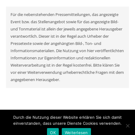
Für die nebenstehenden Pressemitteilungen, das angezeigte
Event bzw. das Stellenangebot sowie für das angezeigte Bild-
und Tonmaterial ist allein der jeweils angegebene Herausgeber
verantwortlich. Dieser ist in der Regel auch Urheber der
Pressetexte sowie der angehängten Bild-, Ton- und
Informationsmaterialien. Die Nutzung von hier veröffentlichten
Informationen zur Eigeninformation und redaktionellen
Weiterverarbeitung ist in der Regel kostenfrei. Bitte klären Sie
vor einer Weiterverwendung urheberrechtliche Fragen mit dem
angegebenen Herausgeber.
Durch die Nutzung dieser Website erklären Sie sich damit
© MyNewsChannel 2026
einverstanden, dass unsere Dienste Cookies verwenden.
Ashe Theme von
WP Royal
.
OK
Weiterlesen