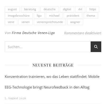
august
beratung
deutsche
digital
dvl
https
imagebroschüre
liga
michael
präsident
thema
vene
venen
venensprechstunde
wagner
für
Von
Firma Deutsche Venen-Liga
Kommentare deaktiviert
NEUESTE BEITRÄGE
Konzentration trainieren, wo das Leben stattfindet: Mobile
EEG-Technologie bringt Neurofeedback in den Alltag
5. August 2026