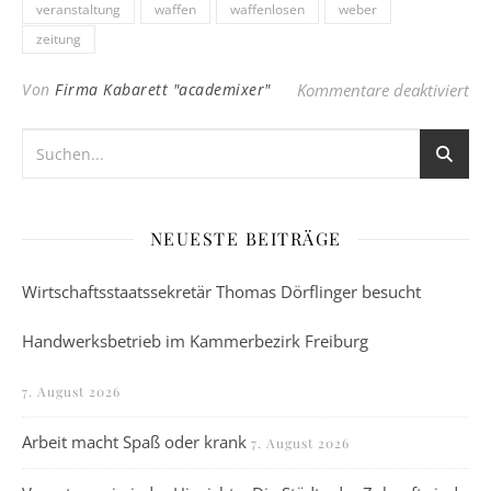
veranstaltung
waffen
waffenlosen
weber
zeitung
für
Von
Firma Kabarett "academixer"
Kommentare deaktiviert
NEUESTE BEITRÄGE
Wirtschaftsstaatssekretär Thomas Dörflinger besucht
Handwerksbetrieb im Kammerbezirk Freiburg
7. August 2026
Arbeit macht Spaß oder krank
7. August 2026