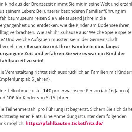
in Kind aus der Bronzezeit nimmt Sie mit in seine Welt und erzähl
us seinem Leben: Bei unserer besonderen Familienführung im
fahlbaumuseum reisen Sie viele tausend Jahre in die
ergangenheit und entdecken, wie die Kinder am Bodensee ihren
lltag verbrachten. Wie sah ihr Zuhause aus? Welche Spiele spielt
ie? Und welche Aufgaben mussten sie in der Gemeinschaft
bernehmen?
Reisen Sie mit Ihrer Familie in eine längst
ergangene Zeit und erfahren Sie wie es war ein Kind der
fahlbauzeit zu sein!
ie Veranstaltung richtet sich ausdrücklich an Familien mit Kinder
Empfehlung: ab 5 Jahren).
ine Teilnahme kostet
14€
pro erwachsene Person (ab 16 Jahren)
und
10€
für Kinder von 5-15 Jahren.
ie Teilnehmerzahl pro Führung ist begrenzt. Sichern Sie sich dah
echtzeitig einen Platz. Eine Anmeldung ist unter dem folgenden
ink möglich:
https://pfahlbauten.ticketfritz.de/