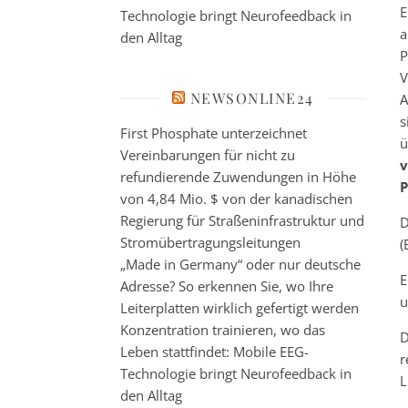
E
Technologie bringt Neurofeedback in
a
den Alltag
P
V
NEWSONLINE24
A
s
First Phosphate unterzeichnet
ü
Vereinbarungen für nicht zu
v
refundierende Zuwendungen in Höhe
P
von 4,84 Mio. $ von der kanadischen
Regierung für Straßeninfrastruktur und
D
Stromübertragungsleitungen
(
„Made in Germany“ oder nur deutsche
E
Adresse? So erkennen Sie, wo Ihre
Leiterplatten wirklich gefertigt werden
Konzentration trainieren, wo das
D
Leben stattfindet: Mobile EEG-
r
Technologie bringt Neurofeedback in
L
den Alltag