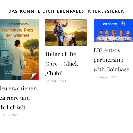
DAS KÖNNTE DICH EBENFALLS INTERESSIEREN
BIG enters
Heinrich Del
partnership
Core – Glück
with Coinbase
g’habt!
25. August 2021
28. April 2021
Neu erschienen:
Karriere und
hrlichkeit
1. März 2026