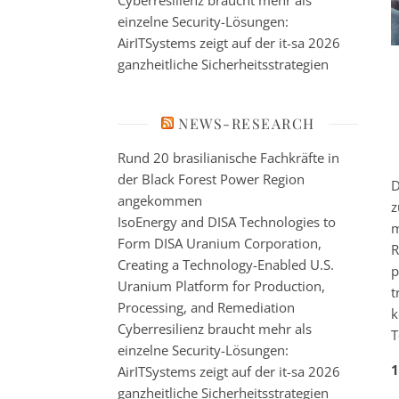
Cyberresilienz braucht mehr als
einzelne Security-Lösungen:
AirITSystems zeigt auf der it-sa 2026
ganzheitliche Sicherheitsstrategien
NEWS-RESEARCH
Rund 20 brasilianische Fachkräfte in
der Black Forest Power Region
D
angekommen
z
IsoEnergy and DISA Technologies to
m
Form DISA Uranium Corporation,
R
Creating a Technology-Enabled U.S.
p
Uranium Platform for Production,
t
Processing, and Remediation
k
Cyberresilienz braucht mehr als
T
einzelne Security-Lösungen:
1
AirITSystems zeigt auf der it-sa 2026
ganzheitliche Sicherheitsstrategien