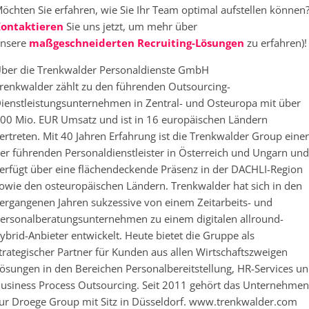
öchten Sie erfahren, wie Sie Ihr Team optimal aufstellen können
ontaktieren
Sie uns jetzt, um mehr über
nsere
maßgeschneiderten Recruiting-Lösungen
zu erfahren)!
ber die Trenkwalder Personaldienste GmbH
renkwalder zählt zu den führenden Outsourcing-
ienstleistungsunternehmen in Zentral- und Osteuropa mit über
00 Mio. EUR Umsatz und ist in 16 europäischen Ländern
ertreten. Mit 40 Jahren Erfahrung ist die Trenkwalder Group einer
er führenden Personaldienstleister in Österreich und Ungarn und
erfügt über eine flächendeckende Präsenz in der DACHLI-Region
owie den osteuropäischen Ländern. Trenkwalder hat sich in den
ergangenen Jahren sukzessive von einem Zeitarbeits- und
ersonalberatungsunternehmen zu einem digitalen allround-
ybrid-Anbieter entwickelt. Heute bietet die Gruppe als
trategischer Partner für Kunden aus allen Wirtschaftszweigen
ösungen in den Bereichen Personalbereitstellung, HR-Services u
usiness Process Outsourcing. Seit 2011 gehört das Unternehmen
ur Droege Group mit Sitz in Düsseldorf. www.trenkwalder.com