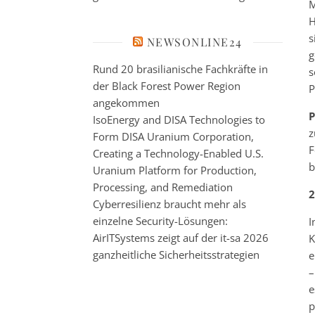
M
H
s
NEWSONLINE24
g
Rund 20 brasilianische Fachkräfte in
s
der Black Forest Power Region
P
angekommen
P
IsoEnergy and DISA Technologies to
z
Form DISA Uranium Corporation,
F
Creating a Technology-Enabled U.S.
b
Uranium Platform for Production,
Processing, and Remediation
2
Cyberresilienz braucht mehr als
einzelne Security-Lösungen:
I
AirITSystems zeigt auf der it-sa 2026
K
ganzheitliche Sicherheitsstrategien
e
–
e
p