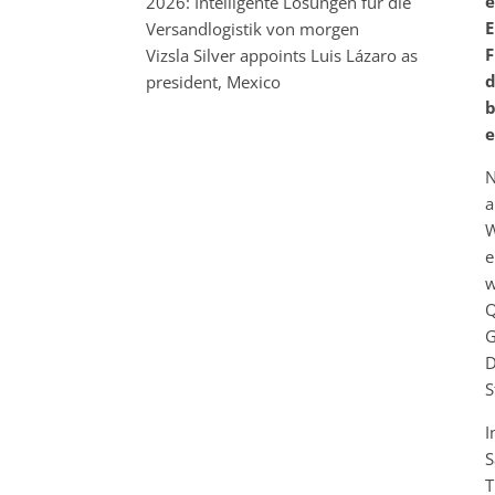
e
2026: Intelligente Lösungen für die
E
Versandlogistik von morgen
F
Vizsla Silver appoints Luis Lázaro as
d
president, Mexico
b
e
N
a
W
e
w
Q
G
D
S
I
S
T