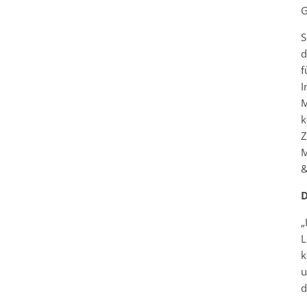
G
S
d
f
I
M
k
Z
M
&
D
„
L
k
u
d