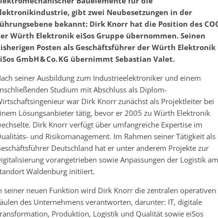
lektromechanischer Bauelemente für die
lektronikindustrie, gibt zwei Neubesetzungen in der
ührungsebene bekannt: Dirk Knorr hat die Position des CO
er Würth Elektronik eiSos Gruppe übernommen. Seinen
isherigen Posten als Geschäftsführer der Würth Elektronik
iSos GmbH & Co. KG übernimmt Sebastian Valet.
ach seiner Ausbildung zum Industrieelektroniker und einem
nschließenden Studium mit Abschluss als Diplom-
irtschaftsingenieur war Dirk Knorr zunächst als Projektleiter bei
inem Lösungsanbieter tätig, bevor er 2005 zu Würth Elektronik
echselte. Dirk Knorr verfügt über umfangreiche Expertise im
ualitäts‑ und Risikomanagement. Im Rahmen seiner Tätigkeit als
eschäftsführer Deutschland hat er unter anderem Projekte zur
igitalisierung vorangetrieben sowie Anpassungen der Logistik a
tandort Waldenburg initiiert.
n seiner neuen Funktion wird Dirk Knorr die zentralen operativen
äulen des Unternehmens verantworten, darunter: IT, digitale
ransformation, Produktion, Logistik und Qualität sowie eiSos