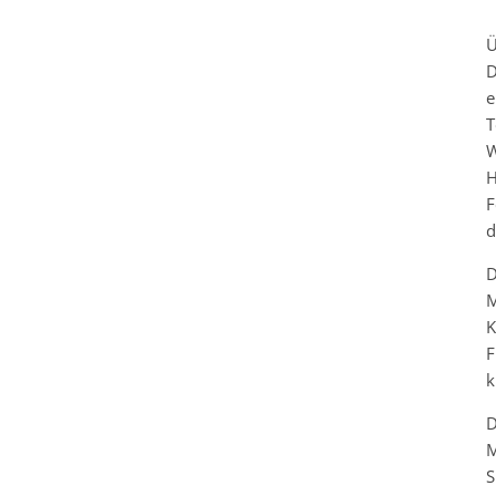
Ü
D
e
T
W
H
F
d
D
M
K
F
k
D
M
S