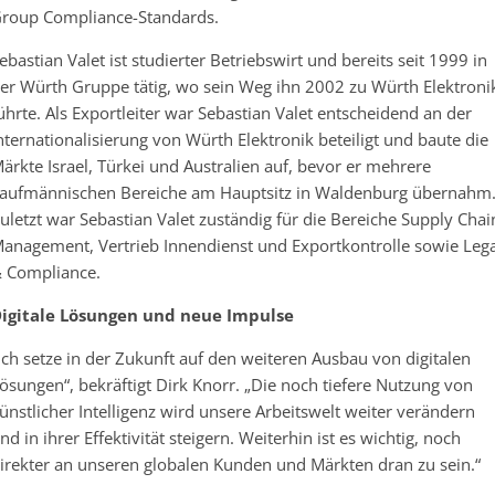
roup Compliance-Standards.
ebastian Valet ist studierter Betriebswirt und bereits seit 1999 in
er Würth Gruppe tätig, wo sein Weg ihn 2002 zu Würth Elektroni
ührte. Als Exportleiter war Sebastian Valet entscheidend an der
nternationalisierung von Würth Elektronik beteiligt und baute die
ärkte Israel, Türkei und Australien auf, bevor er mehrere
aufmännischen Bereiche am Hauptsitz in Waldenburg übernahm
uletzt war Sebastian Valet zuständig für die Bereiche Supply Chai
anagement, Vertrieb Innendienst und Exportkontrolle sowie Lega
 Compliance.
igitale Lösungen und neue Impulse
Ich setze in der Zukunft auf den weiteren Ausbau von digitalen
ösungen“, bekräftigt Dirk Knorr. „Die noch tiefere Nutzung von
ünstlicher Intelligenz wird unsere Arbeitswelt weiter verändern
nd in ihrer Effektivität steigern. Weiterhin ist es wichtig, noch
irekter an unseren globalen Kunden und Märkten dran zu sein.“