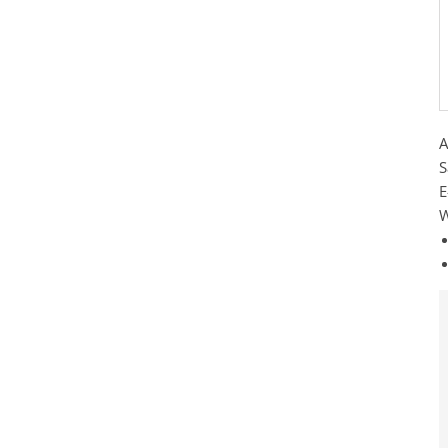
A
S
E
W