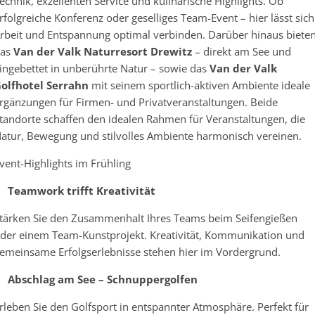
echnik, exzellenten Service und kulinarische Highlights. Ob
rfolgreiche Konferenz oder geselliges Team-Event – hier lässt sich
rbeit und Entspannung optimal verbinden. Darüber hinaus biete
das
Van der Valk Naturresort Drewitz
– direkt am See und
ingebettet in unberührte Natur – sowie das
Van der Valk
olfhotel Serrahn
mit seinem sportlich-aktiven Ambiente ideale
rgänzungen für Firmen- und Privatveranstaltungen. Beide
tandorte schaffen den idealen Rahmen für Veranstaltungen, die
atur, Bewegung und stilvolles Ambiente harmonisch vereinen.
vent-Highlights im Frühling
Teamwork trifft Kreativität
tärken Sie den Zusammenhalt Ihres Teams beim Seifengießen
der einem Team-Kunstprojekt. Kreativität, Kommunikation und
emeinsame Erfolgserlebnisse stehen hier im Vordergrund.
Abschlag am See – Schnuppergolfen
rleben Sie den Golfsport in entspannter Atmosphäre. Perfekt für