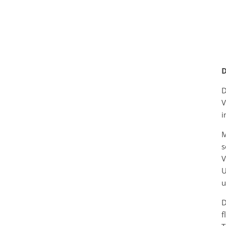
D
D
V
i
M
s
V
U
u
f