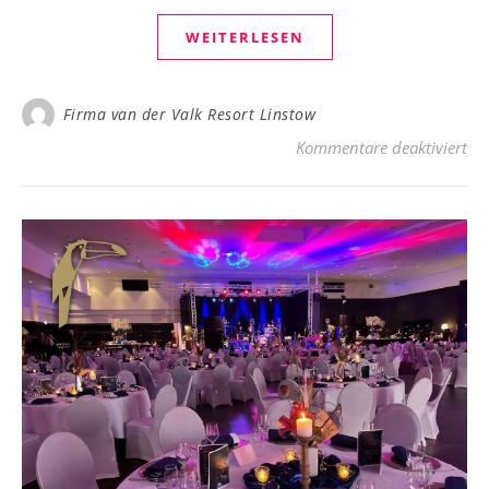
WEITERLESEN
Firma van der Valk Resort Linstow
fü
Kommentare deaktiviert