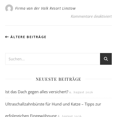
Firma van der Valk Resort Linstow
für
Kommentare deaktiviert
ÄLTERE BEITRÄGE
NEUESTE BEITRÄGE
Ist das Dach gegen alles versichert?
9. August 2026
Ultraschallzahnbürste für Hund und Katze – Tipps zur
erfolgreichen Eingewöhnung
8. August 2026