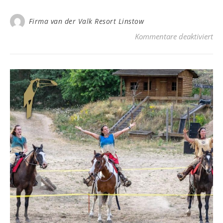
Firma van der Valk Resort Linstow
für
Kommentare deaktiviert