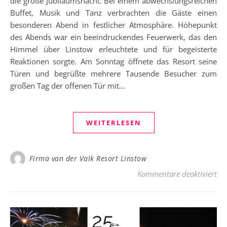
die große Jubiläumsnacht. Bei einem abwechslungsreichen
Buffet, Musik und Tanz verbrachten die Gäste einen
besonderen Abend in festlicher Atmosphäre. Höhepunkt
des Abends war ein beeindruckendes Feuerwerk, das den
Himmel über Linstow erleuchtete und für begeisterte
Reaktionen sorgte. Am Sonntag öffnete das Resort seine
Türen und begrüßte mehrere Tausende Besucher zum
großen Tag der offenen Tür mit…
WEITERLESEN
Firma van der Valk Resort Linstow
für
Kommentare deaktiviert