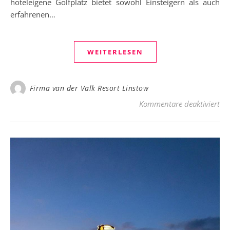
hoteleigene Golfplatz bietet sowohl Einsteigern als auch
erfahrenen…
WEITERLESEN
Firma van der Valk Resort Linstow
für
Kommentare deaktiviert