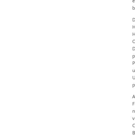
e
b
D
H
H
O
D
p
P
u
U
p
A
F
n
v
C
B