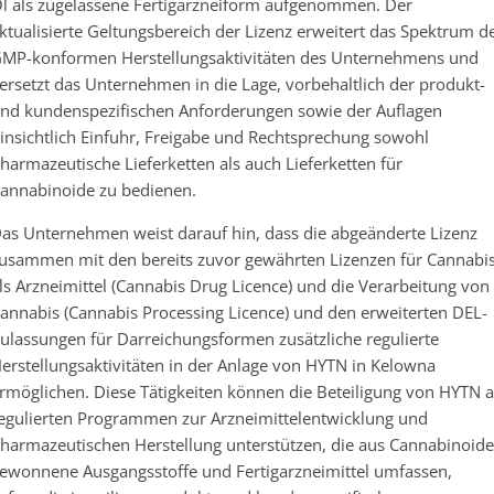
l als zugelassene Fertigarzneiform aufgenommen. Der
ktualisierte Geltungsbereich der Lizenz erweitert das Spektrum d
MP-konformen Herstellungsaktivitäten des Unternehmens und
ersetzt das Unternehmen in die Lage, vorbehaltlich der produkt-
nd kundenspezifischen Anforderungen sowie der Auflagen
insichtlich Einfuhr, Freigabe und Rechtsprechung sowohl
harmazeutische Lieferketten als auch Lieferketten für
annabinoide zu bedienen.
as Unternehmen weist darauf hin, dass die abgeänderte Lizenz
usammen mit den bereits zuvor gewährten Lizenzen für Cannabi
ls Arzneimittel (Cannabis Drug Licence) und die Verarbeitung von
annabis (Cannabis Processing Licence) und den erweiterten DEL-
ulassungen für Darreichungsformen zusätzliche regulierte
erstellungsaktivitäten in der Anlage von HYTN in Kelowna
rmöglichen. Diese Tätigkeiten können die Beteiligung von HYTN 
egulierten Programmen zur Arzneimittelentwicklung und
harmazeutischen Herstellung unterstützen, die aus Cannabinoid
ewonnene Ausgangsstoffe und Fertigarzneimittel umfassen,