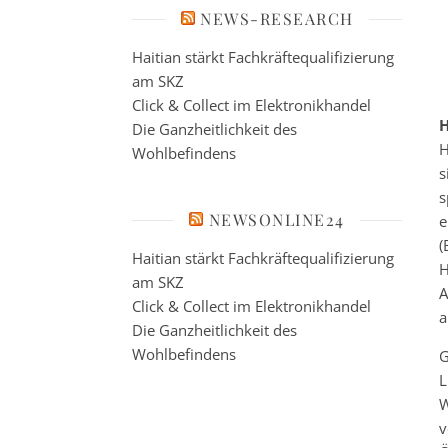
NEWS-RESEARCH
Haitian stärkt Fachkräftequalifizierung
am SKZ
Click & Collect im Elektronikhandel
H
Die Ganzheitlichkeit des
H
Wohlbefindens
s
s
NEWSONLINE24
e
(
Haitian stärkt Fachkräftequalifizierung
H
am SKZ
A
Click & Collect im Elektronikhandel
a
Die Ganzheitlichkeit des
Wohlbefindens
G
L
W
v