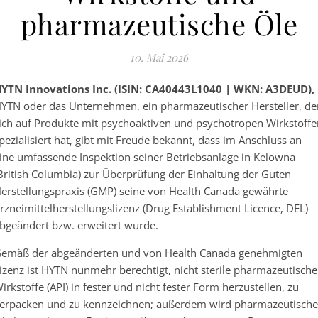
pharmazeutische Öle
10. Mai 2026
YTN Innovations Inc. (ISIN: CA40443L1040 | WKN: A3DEUD),
YTN oder das Unternehmen, ein pharmazeutischer Hersteller, de
ich auf Produkte mit psychoaktiven und psychotropen Wirkstoffe
pezialisiert hat, gibt mit Freude bekannt, dass im Anschluss an
ine umfassende Inspektion seiner Betriebsanlage in Kelowna
British Columbia) zur Überprüfung der Einhaltung der Guten
erstellungspraxis (GMP) seine von Health Canada gewährte
rzneimittelherstellungslizenz (Drug Establishment Licence, DEL)
bgeändert bzw. erweitert wurde.
emäß der abgeänderten und von Health Canada genehmigten
izenz ist HYTN nunmehr berechtigt, nicht sterile pharmazeutische
irkstoffe (API) in fester und nicht fester Form herzustellen, zu
erpacken und zu kennzeichnen; außerdem wird pharmazeutische