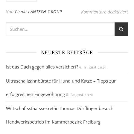
fü
Von
Firma LANTECH GROUP
Kommentare deaktiviert
NEUESTE BEITRÄGE
Ist das Dach gegen alles versichert?
9. August 2026
Ultraschallzahnbürste für Hund und Katze – Tipps zur
erfolgreichen Eingewöhnung
8. August 2026
Wirtschaftsstaatssekretär Thomas Dörflinger besucht
Handwerksbetrieb im Kammerbezirk Freiburg