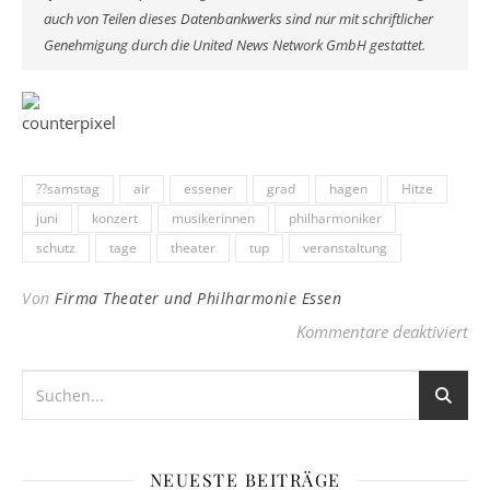
auch von Teilen dieses Datenbankwerks sind nur mit schriftlicher
Genehmigung durch die United News Network GmbH gestattet.
??samstag
air
essener
grad
hagen
Hitze
juni
konzert
musikerinnen
philharmoniker
schutz
tage
theater
tup
veranstaltung
Von
Firma Theater und Philharmonie Essen
fü
Kommentare deaktiviert
NEUESTE BEITRÄGE