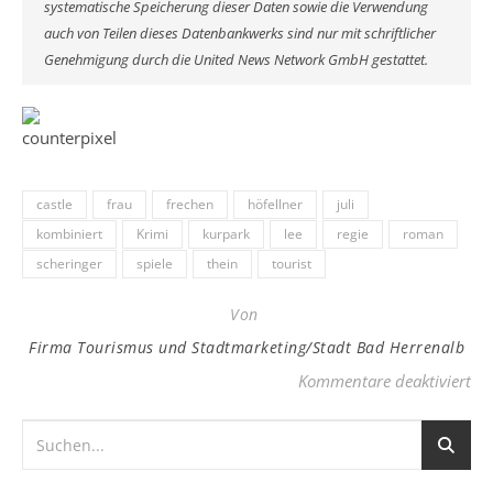
systematische Speicherung dieser Daten sowie die Verwendung
auch von Teilen dieses Datenbankwerks sind nur mit schriftlicher
Genehmigung durch die United News Network GmbH gestattet.
castle
frau
frechen
höfellner
juli
kombiniert
Krimi
kurpark
lee
regie
roman
scheringer
spiele
thein
tourist
Von
Firma Tourismus und Stadtmarketing/Stadt Bad Herrenalb
fü
Kommentare deaktiviert