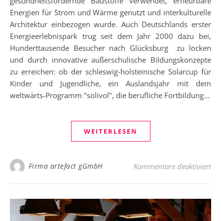
gesundheitsfördernde Baustoffe verwendet, erneurbare
Energien für Strom und Wärme genutzt und interkulturelle
Architektur einbezogen wurde. Auch Deutschlands erster
Energieerlebnispark trug seit dem Jahr 2000 dazu bei,
Hunderttausende Besucher nach Glücksburg zu locken
und durch innovative außerschulische Bildungskonzepte
zu erreichen: ob der schleswig-holsteinische Solarcup für
Kinder und Jugendliche, ein Auslandsjahr mit dem
weltwärts-Programm "solivol", die berufliche Fortbildung…
WEITERLESEN
für
Firma artefact gGmbH
Kommentare deaktiviert