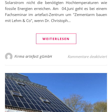
Solarstrom nicht die benötigten Hochtemperaturen wie
fossile Energien erreichen. Am 04.Juni geht es bei einem
Fachseminar im artefact-Zentrum um "Zementarm bauen
mit Lehm & Co", wenn Dr. Christoph…
WEITERLESEN
fü
Firma artefact gGmbH
Kommentare deaktiviert