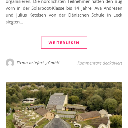
organisieren. Die nördlichsten Teilnehmer hatten den Bug
vorn in der Solarboot-Klasse bis 14 Jahre: Ava Andresen
und Julius Ketelsen von der Dänischen Schule in Leck
siegten…
WEITERLESEN
für
Firma artefact gGmbH
Kommentare deaktiviert