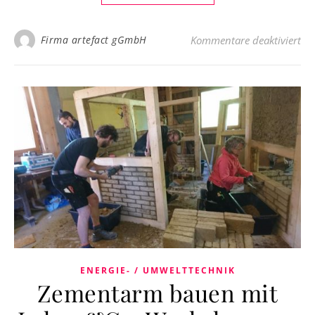
fü
Firma artefact gGmbH
Kommentare deaktiviert
ENERGIE- / UMWELTTECHNIK
Zementarm bauen mit