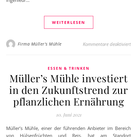
WEITERLESEN
für
Firma Müller's Mühle
Kommentare deaktiviert
ESSEN & TRINKEN
Müller’s Mühle investiert
in den Zukunftstrend zur
pflanzlichen Ernährung
10. Juni 2021
Müller’s Mühle, einer der führenden Anbieter im Bereich
von Hülsenfrüchten und Reis, hat am Standort